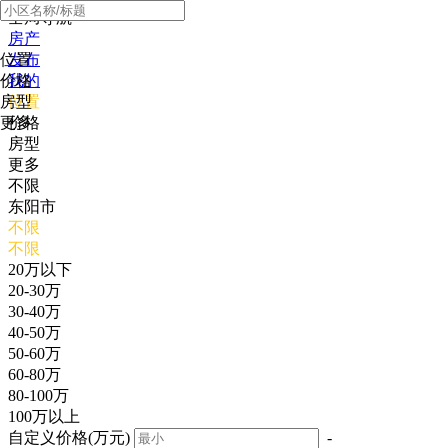
全局导航
房产
位置
发布
价格
我的
房型
位置
更多
价格
房型
更多
不限
东阳市
不限
不限
20万以下
20-30万
30-40万
40-50万
50-60万
60-80万
80-100万
100万以上
自定义价格(万元)
-