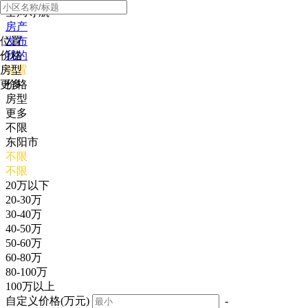
全局导航
房产
位置
发布
价格
我的
房型
位置
更多
价格
房型
更多
不限
东阳市
不限
不限
20万以下
20-30万
30-40万
40-50万
50-60万
60-80万
80-100万
100万以上
自定义价格(万元)
-