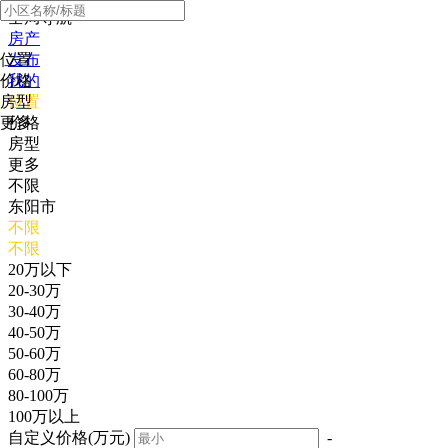
全局导航
房产
位置
发布
价格
我的
房型
位置
更多
价格
房型
更多
不限
东阳市
不限
不限
20万以下
20-30万
30-40万
40-50万
50-60万
60-80万
80-100万
100万以上
自定义价格(万元)
-