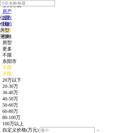
全局导航
房产
位置
发布
价格
我的
房型
位置
更多
价格
房型
更多
不限
东阳市
不限
不限
20万以下
20-30万
30-40万
40-50万
50-60万
60-80万
80-100万
100万以上
自定义价格(万元)
-