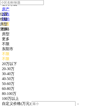
全局导航
房产
位置
发布
价格
我的
房型
位置
更多
价格
房型
更多
不限
东阳市
不限
不限
20万以下
20-30万
30-40万
40-50万
50-60万
60-80万
80-100万
100万以上
自定义价格(万元)
-