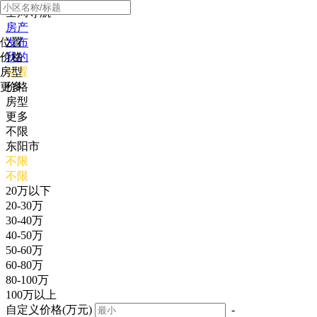
全局导航
房产
位置
发布
价格
我的
房型
位置
更多
价格
房型
更多
不限
东阳市
不限
不限
20万以下
20-30万
30-40万
40-50万
50-60万
60-80万
80-100万
100万以上
自定义价格(万元)
-