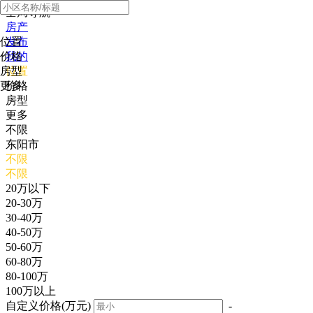
全局导航
房产
位置
发布
价格
我的
房型
位置
更多
价格
房型
更多
不限
东阳市
不限
不限
20万以下
20-30万
30-40万
40-50万
50-60万
60-80万
80-100万
100万以上
自定义价格(万元)
-