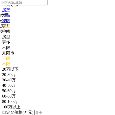
全局导航
房产
位置
发布
价格
我的
房型
位置
更多
价格
房型
更多
不限
东阳市
不限
不限
20万以下
20-30万
30-40万
40-50万
50-60万
60-80万
80-100万
100万以上
自定义价格(万元)
-