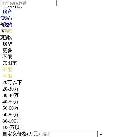
全局导航
房产
位置
发布
价格
我的
房型
位置
更多
价格
房型
更多
不限
东阳市
不限
不限
20万以下
20-30万
30-40万
40-50万
50-60万
60-80万
80-100万
100万以上
自定义价格(万元)
-