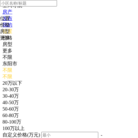
全局导航
房产
位置
发布
价格
我的
房型
位置
更多
价格
房型
更多
不限
东阳市
不限
不限
20万以下
20-30万
30-40万
40-50万
50-60万
60-80万
80-100万
100万以上
自定义价格(万元)
-