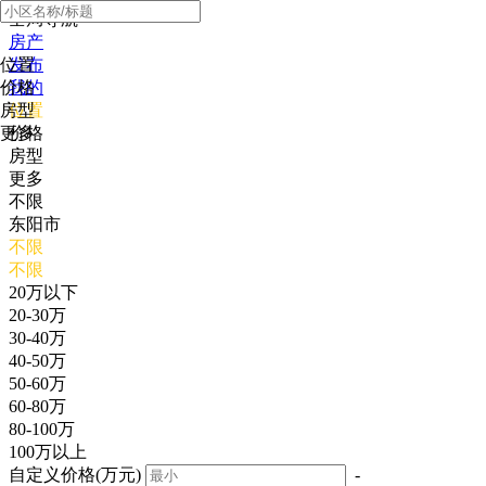
全局导航
房产
位置
发布
价格
我的
房型
位置
更多
价格
房型
更多
不限
东阳市
不限
不限
20万以下
20-30万
30-40万
40-50万
50-60万
60-80万
80-100万
100万以上
自定义价格(万元)
-