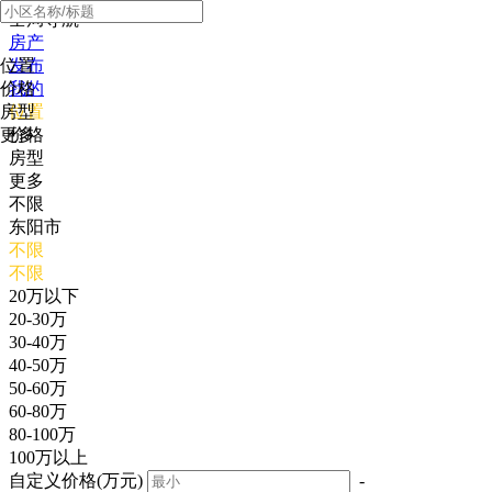
全局导航
房产
位置
发布
价格
我的
房型
位置
更多
价格
房型
更多
不限
东阳市
不限
不限
20万以下
20-30万
30-40万
40-50万
50-60万
60-80万
80-100万
100万以上
自定义价格(万元)
-