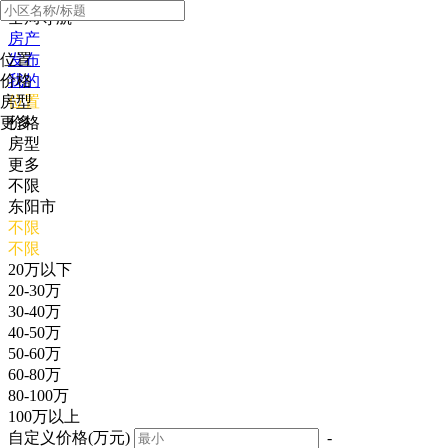
全局导航
房产
位置
发布
价格
我的
房型
位置
更多
价格
房型
更多
不限
东阳市
不限
不限
20万以下
20-30万
30-40万
40-50万
50-60万
60-80万
80-100万
100万以上
自定义价格(万元)
-