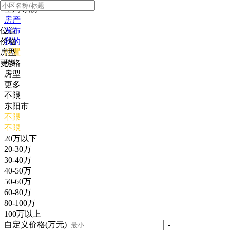
全局导航
房产
位置
发布
价格
我的
房型
位置
更多
价格
房型
更多
不限
东阳市
不限
不限
20万以下
20-30万
30-40万
40-50万
50-60万
60-80万
80-100万
100万以上
自定义价格(万元)
-