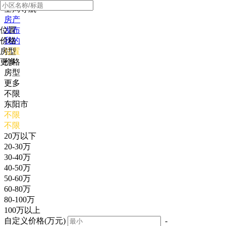
全局导航
房产
位置
发布
价格
我的
房型
位置
更多
价格
房型
更多
不限
东阳市
不限
不限
20万以下
20-30万
30-40万
40-50万
50-60万
60-80万
80-100万
100万以上
自定义价格(万元)
-