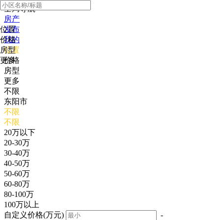
全局导航
房产
位置
发布
价格
我的
房型
位置
更多
价格
房型
更多
不限
东阳市
不限
不限
20万以下
20-30万
30-40万
40-50万
50-60万
60-80万
80-100万
100万以上
自定义价格(万元)
-