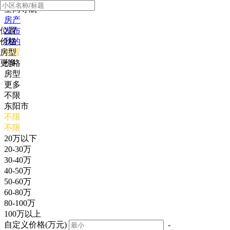
全局导航
房产
位置
发布
价格
我的
房型
位置
更多
价格
房型
更多
不限
东阳市
不限
不限
20万以下
20-30万
30-40万
40-50万
50-60万
60-80万
80-100万
100万以上
自定义价格(万元)
-