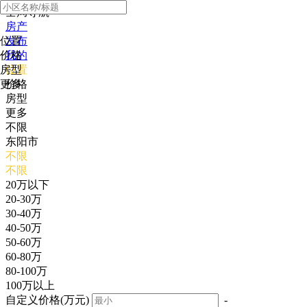
全局导航
房产
位置
发布
价格
我的
房型
位置
更多
价格
房型
更多
不限
东阳市
不限
不限
20万以下
20-30万
30-40万
40-50万
50-60万
60-80万
80-100万
100万以上
自定义价格(万元)
-