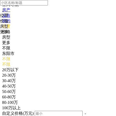
全局导航
房产
位置
发布
价格
我的
房型
位置
更多
价格
房型
更多
不限
东阳市
不限
不限
20万以下
20-30万
30-40万
40-50万
50-60万
60-80万
80-100万
100万以上
自定义价格(万元)
-