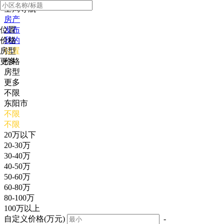
全局导航
房产
位置
发布
价格
我的
房型
位置
更多
价格
房型
更多
不限
东阳市
不限
不限
20万以下
20-30万
30-40万
40-50万
50-60万
60-80万
80-100万
100万以上
自定义价格(万元)
-