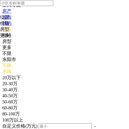
全局导航
房产
位置
发布
价格
我的
房型
位置
更多
价格
房型
更多
不限
东阳市
不限
不限
20万以下
20-30万
30-40万
40-50万
50-60万
60-80万
80-100万
100万以上
自定义价格(万元)
-