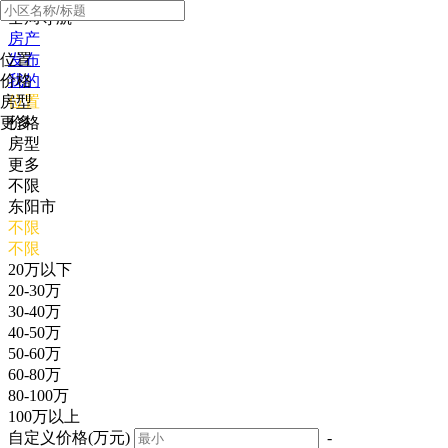
全局导航
房产
位置
发布
价格
我的
房型
位置
更多
价格
房型
更多
不限
东阳市
不限
不限
20万以下
20-30万
30-40万
40-50万
50-60万
60-80万
80-100万
100万以上
自定义价格(万元)
-