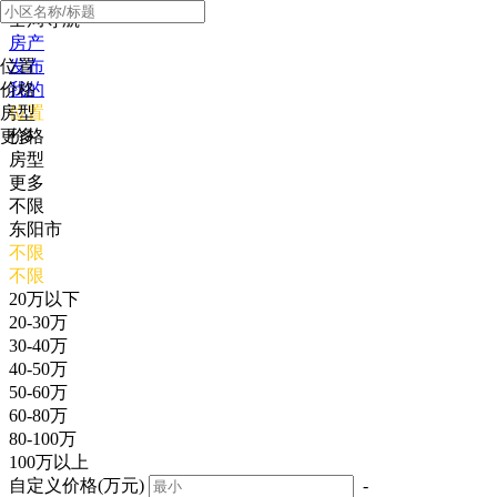
全局导航
房产
位置
发布
价格
我的
房型
位置
更多
价格
房型
更多
不限
东阳市
不限
不限
20万以下
20-30万
30-40万
40-50万
50-60万
60-80万
80-100万
100万以上
自定义价格(万元)
-