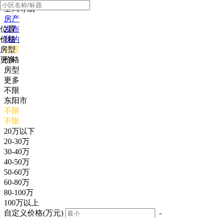
全局导航
房产
位置
发布
价格
我的
房型
位置
更多
价格
房型
更多
不限
东阳市
不限
不限
20万以下
20-30万
30-40万
40-50万
50-60万
60-80万
80-100万
100万以上
自定义价格(万元)
-