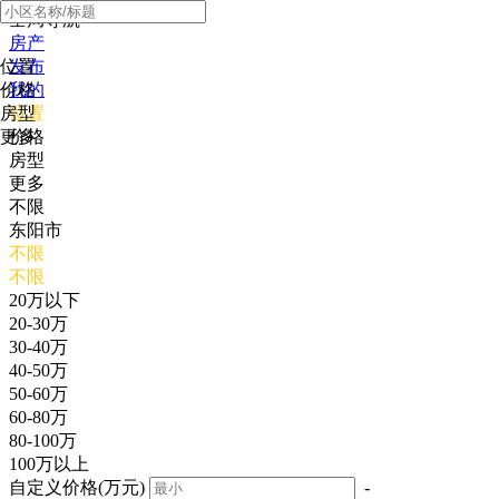
全局导航
房产
位置
发布
价格
我的
房型
位置
更多
价格
房型
更多
不限
东阳市
不限
不限
20万以下
20-30万
30-40万
40-50万
50-60万
60-80万
80-100万
100万以上
自定义价格(万元)
-