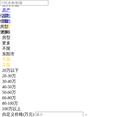
全局导航
房产
位置
发布
价格
我的
房型
位置
更多
价格
房型
更多
不限
东阳市
不限
不限
20万以下
20-30万
30-40万
40-50万
50-60万
60-80万
80-100万
100万以上
自定义价格(万元)
-