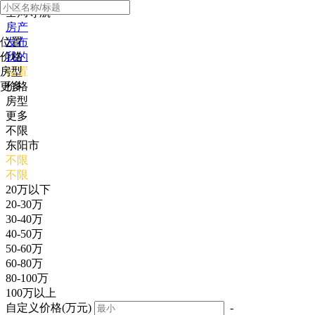
全局导航
房产
位置
发布
价格
我的
房型
位置
更多
价格
房型
更多
不限
东阳市
不限
不限
20万以下
20-30万
30-40万
40-50万
50-60万
60-80万
80-100万
100万以上
自定义价格(万元)
-