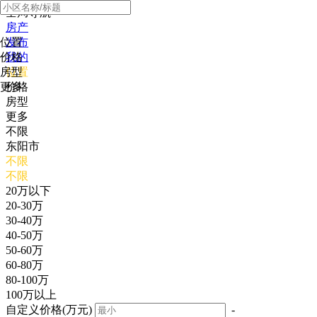
全局导航
房产
位置
发布
价格
我的
房型
位置
更多
价格
房型
更多
不限
东阳市
不限
不限
20万以下
20-30万
30-40万
40-50万
50-60万
60-80万
80-100万
100万以上
自定义价格(万元)
-