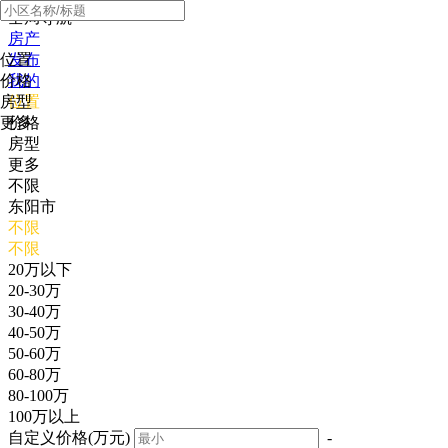
全局导航
房产
位置
发布
价格
我的
房型
位置
更多
价格
房型
更多
不限
东阳市
不限
不限
20万以下
20-30万
30-40万
40-50万
50-60万
60-80万
80-100万
100万以上
自定义价格(万元)
-