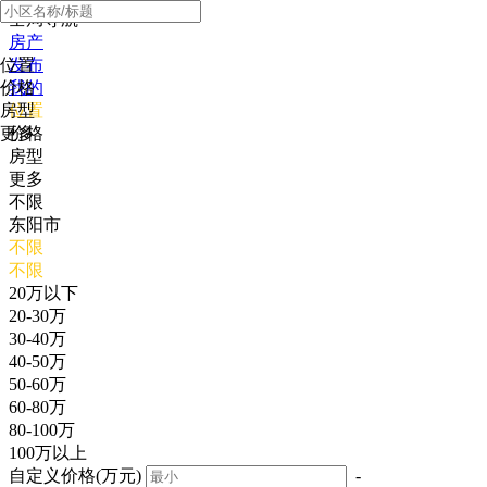
全局导航
房产
位置
发布
价格
我的
房型
位置
更多
价格
房型
更多
不限
东阳市
不限
不限
20万以下
20-30万
30-40万
40-50万
50-60万
60-80万
80-100万
100万以上
自定义价格(万元)
-