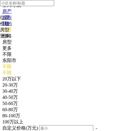
全局导航
房产
位置
发布
价格
我的
房型
位置
更多
价格
房型
更多
不限
东阳市
不限
不限
20万以下
20-30万
30-40万
40-50万
50-60万
60-80万
80-100万
100万以上
自定义价格(万元)
-