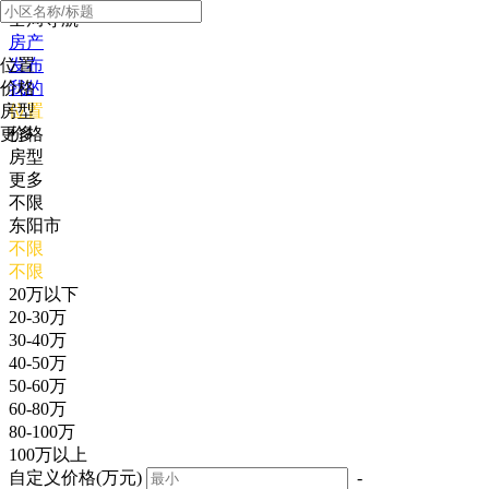
全局导航
房产
位置
发布
价格
我的
房型
位置
更多
价格
房型
更多
不限
东阳市
不限
不限
20万以下
20-30万
30-40万
40-50万
50-60万
60-80万
80-100万
100万以上
自定义价格(万元)
-