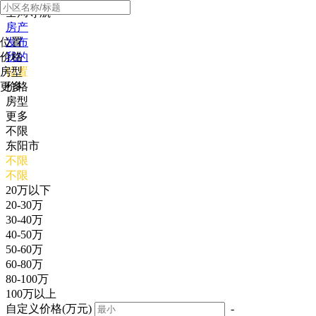
全局导航
房产
位置
发布
价格
我的
房型
位置
更多
价格
房型
更多
不限
东阳市
不限
不限
20万以下
20-30万
30-40万
40-50万
50-60万
60-80万
80-100万
100万以上
自定义价格(万元)
-