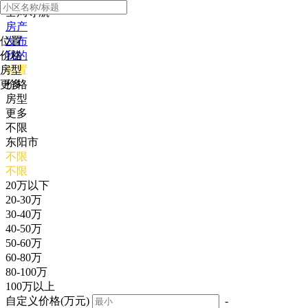
全局导航
房产
位置
发布
价格
我的
房型
位置
更多
价格
房型
更多
不限
东阳市
不限
不限
20万以下
20-30万
30-40万
40-50万
50-60万
60-80万
80-100万
100万以上
自定义价格(万元)
-