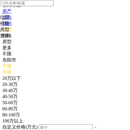
全局导航
房产
位置
发布
价格
我的
房型
位置
更多
价格
房型
更多
不限
东阳市
不限
不限
20万以下
20-30万
30-40万
40-50万
50-60万
60-80万
80-100万
100万以上
自定义价格(万元)
-