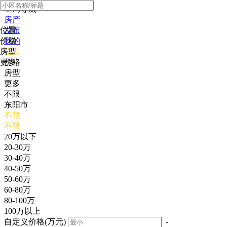
全局导航
房产
位置
发布
价格
我的
房型
位置
更多
价格
房型
更多
不限
东阳市
不限
不限
20万以下
20-30万
30-40万
40-50万
50-60万
60-80万
80-100万
100万以上
自定义价格(万元)
-