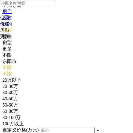
全局导航
房产
位置
发布
价格
我的
房型
位置
更多
价格
房型
更多
不限
东阳市
不限
不限
20万以下
20-30万
30-40万
40-50万
50-60万
60-80万
80-100万
100万以上
自定义价格(万元)
-