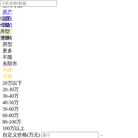
全局导航
房产
位置
发布
价格
我的
房型
位置
更多
价格
房型
更多
不限
东阳市
不限
不限
20万以下
20-30万
30-40万
40-50万
50-60万
60-80万
80-100万
100万以上
自定义价格(万元)
-