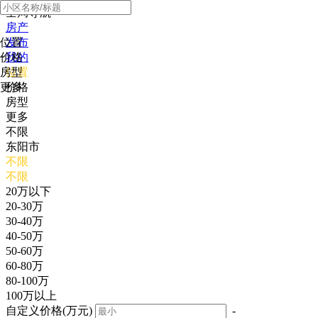
全局导航
房产
位置
发布
价格
我的
房型
位置
更多
价格
房型
更多
不限
东阳市
不限
不限
20万以下
20-30万
30-40万
40-50万
50-60万
60-80万
80-100万
100万以上
自定义价格(万元)
-