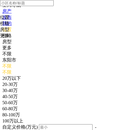
全局导航
房产
位置
发布
价格
我的
房型
位置
更多
价格
房型
更多
不限
东阳市
不限
不限
20万以下
20-30万
30-40万
40-50万
50-60万
60-80万
80-100万
100万以上
自定义价格(万元)
-