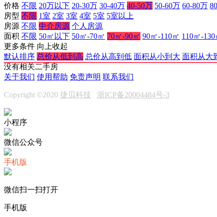
价格
不限
20万以下
20-30万
30-40万
40-50万
50-60万
60-80万
8
房型
不限
1室
2室
3室
4室
5室
5室以上
房源
不限
中介房源
个人房源
面积
不限
50㎡以下
50㎡-70㎡
70㎡-90㎡
90㎡-110㎡
110㎡-13
更多条件
向上收起
默认排序
总价从低到高
总价从高到低
面积从小到大
面积从大
没有相关二手房
关于我们
使用帮助
免责声明
联系我们
Copyright ©2020
捷贝科技
浙ICP备20004484号-3
小程序
微信公众号
手机版
微信扫一扫打开
手机版