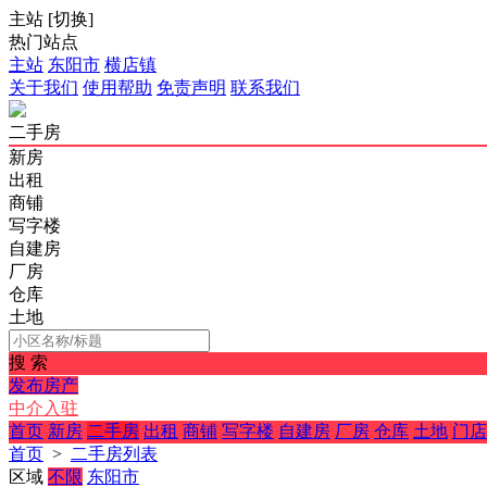
主站
[
切换
]
热门站点
主站
东阳市
横店镇
关于我们
使用帮助
免责声明
联系我们
二手房
新房
出租
商铺
写字楼
自建房
厂房
仓库
土地
搜 索
发布房产
中介入驻
首页
新房
二手房
出租
商铺
写字楼
自建房
厂房
仓库
土地
门店
首页
>
二手房列表
区域
不限
东阳市