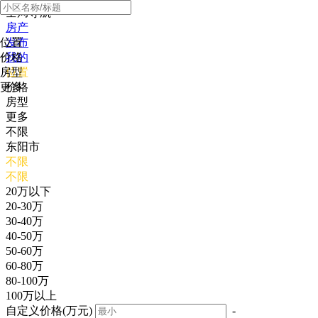
全局导航
房产
位置
发布
价格
我的
房型
位置
更多
价格
房型
更多
不限
东阳市
不限
不限
20万以下
20-30万
30-40万
40-50万
50-60万
60-80万
80-100万
100万以上
自定义价格(万元)
-