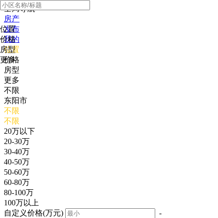
全局导航
房产
位置
发布
价格
我的
房型
位置
更多
价格
房型
更多
不限
东阳市
不限
不限
20万以下
20-30万
30-40万
40-50万
50-60万
60-80万
80-100万
100万以上
自定义价格(万元)
-