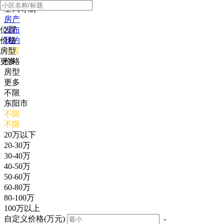
全局导航
房产
位置
发布
价格
我的
房型
位置
更多
价格
房型
更多
不限
东阳市
不限
不限
20万以下
20-30万
30-40万
40-50万
50-60万
60-80万
80-100万
100万以上
自定义价格(万元)
-