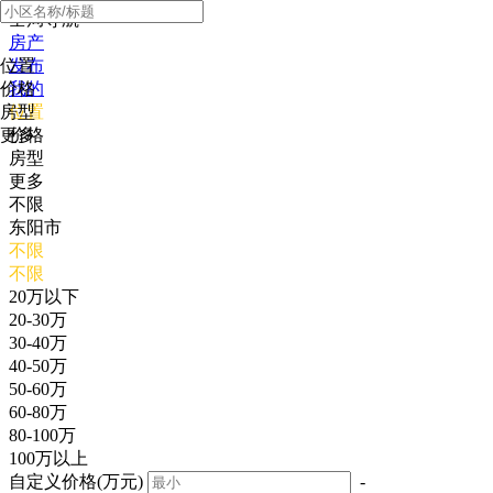
全局导航
房产
位置
发布
价格
我的
房型
位置
更多
价格
房型
更多
不限
东阳市
不限
不限
20万以下
20-30万
30-40万
40-50万
50-60万
60-80万
80-100万
100万以上
自定义价格(万元)
-