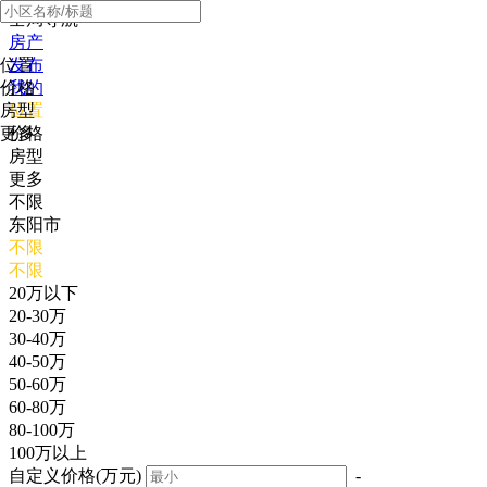
全局导航
房产
位置
发布
价格
我的
房型
位置
更多
价格
房型
更多
不限
东阳市
不限
不限
20万以下
20-30万
30-40万
40-50万
50-60万
60-80万
80-100万
100万以上
自定义价格(万元)
-