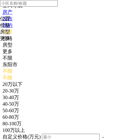
全局导航
房产
位置
发布
价格
我的
房型
位置
更多
价格
房型
更多
不限
东阳市
不限
不限
20万以下
20-30万
30-40万
40-50万
50-60万
60-80万
80-100万
100万以上
自定义价格(万元)
-