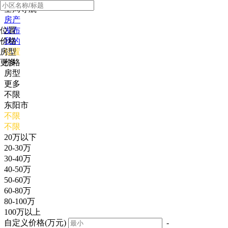
全局导航
房产
位置
发布
价格
我的
房型
位置
更多
价格
房型
更多
不限
东阳市
不限
不限
20万以下
20-30万
30-40万
40-50万
50-60万
60-80万
80-100万
100万以上
自定义价格(万元)
-