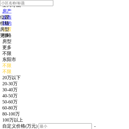
全局导航
房产
位置
发布
价格
我的
房型
位置
更多
价格
房型
更多
不限
东阳市
不限
不限
20万以下
20-30万
30-40万
40-50万
50-60万
60-80万
80-100万
100万以上
自定义价格(万元)
-