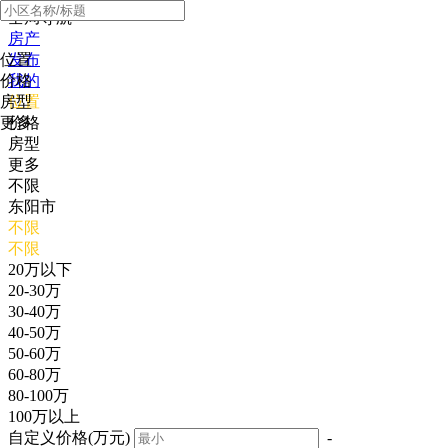
全局导航
房产
位置
发布
价格
我的
房型
位置
更多
价格
房型
更多
不限
东阳市
不限
不限
20万以下
20-30万
30-40万
40-50万
50-60万
60-80万
80-100万
100万以上
自定义价格(万元)
-